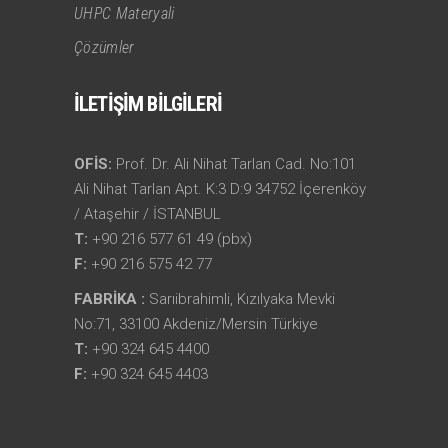
UHPC Materyali
Çözümler
İLETİŞİM BİLGİLERİ
OFİS:
Prof. Dr. Ali Nihat Tarlan Cad. No:101
Ali Nihat Tarlan Apt. K:3 D:9 34752 İçerenköy
/ Ataşehir / İSTANBUL
T:
+90 216 577 61 49 (pbx)
F:
+90 216 575 42 77
FABRİKA :
Sarıibrahimli, Kızılyaka Mevki
No:71, 33100 Akdeniz/Mersin Türkiye
T:
+90 324 645 4400
F:
+90 324 645 4403