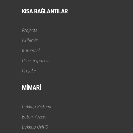
KISA BAĞLANTILAR
Projects
Ekibimiz
Kurumsal
Ürün Yelpazesi
Projeler
MİMARİ
Dekkap Sistemi
Beton Yüzeyi
Dekkap UHPC